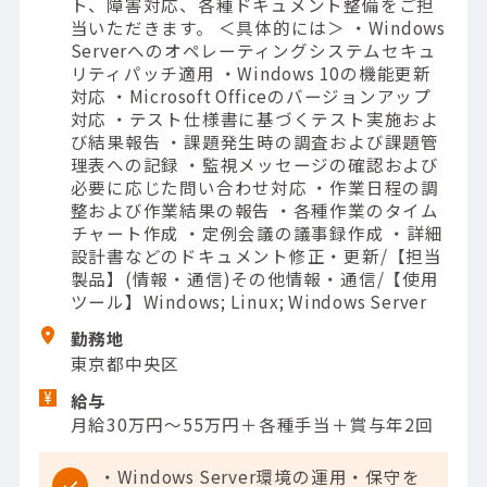
ト、障害対応、各種ドキュメント整備をご担
当いただきます。 ＜具体的には＞ ・Windows
Serverへのオペレーティングシステムセキュ
リティパッチ適用 ・Windows 10の機能更新
対応 ・Microsoft Officeのバージョンアップ
対応 ・テスト仕様書に基づくテスト実施およ
び結果報告 ・課題発生時の調査および課題管
理表への記録 ・監視メッセージの確認および
必要に応じた問い合わせ対応 ・作業日程の調
整および作業結果の報告 ・各種作業のタイム
チャート作成 ・定例会議の議事録作成 ・詳細
設計書などのドキュメント修正・更新/【担当
製品】(情報・通信)その他情報・通信/【使用
ツール】Windows; Linux; Windows Server
勤務地
東京都中央区
給与
月給30万円～55万円＋各種手当＋賞与年2回
・Windows Server環境の運用・保守を