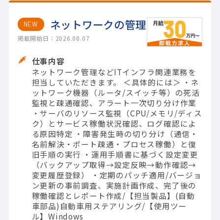
ネットワークの管理
NEW
掲載開始日：2026.08.07
仕事内容
ネットワーク管理などITインフラ関連業務を
担当していただきます。 ＜具体的には＞ ・ネ
ットワーク機器（ルータ/スイッチ等）の死活
監視と疎通確認、アラート一次切り分け作業
・サーバのリソース監視（CPU/メモリ/ディス
ク）とサービス稼働状況確認、ログ確認によ
る原因特定 ・障害発生時の切り分け（通信・
名前解決・ポート疎通・プロセス稼働）と復
旧手順の実行 ・運用手順書に基づく設定変更
（バックアップ取得→設定反映→動作確認→
変更履歴登録） ・定期のパッチ適用/バージョ
ン更新の事前調査、実施計画作成、完了後の
稼働確認とレポート作成/【担当製品】(自動
車部品)自動車用ステアリング/【使用ツー
ル】Windows