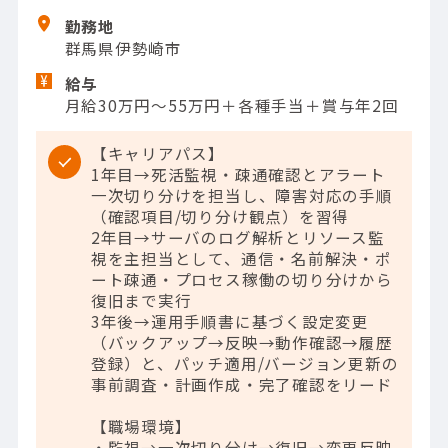
勤務地
群馬県伊勢崎市
給与
月給30万円～55万円＋各種手当＋賞与年2回
【キャリアパス】
1年目→死活監視・疎通確認とアラート
一次切り分けを担当し、障害対応の手順
（確認項目/切り分け観点）を習得
2年目→サーバのログ解析とリソース監
視を主担当として、通信・名前解決・ポ
ート疎通・プロセス稼働の切り分けから
復旧まで実行
3年後→運用手順書に基づく設定変更
（バックアップ→反映→動作確認→履歴
登録）と、パッチ適用/バージョン更新の
事前調査・計画作成・完了確認をリード
【職場環境】
・監視→一次切り分け→復旧→変更反映