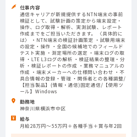
仕事内容
通信キャリアが新規提供するNTN端末の事前
検証として、試験計画の策定から端末設定・
操作、ログ取得・解析、実測試験、レポート
作成までをご担当いただきます。 〈具体的に
は〉 ・NTN端末の検証計画策定 ・試験用端末
の設定・操作 ・全国の候補地でのフィールド
テスト実施 ・測定場所の選定 ・端末ログの取
得 ・LTE L3ログの解析 ・検証結果の整理・分
析 ・検証レポートの作成 ・業務マニュアルの
作成 ・端末メーカーへの仕様問い合わせ ・不
具合情報の登録・管理 ・関係者との各種調整/
【担当製品】(情報・通信)固定通信/【使用ツ
ール】Windows
勤務地
神奈川県横浜市中区
給与
月給28万円～55万円＋各種手当＋賞与年2回