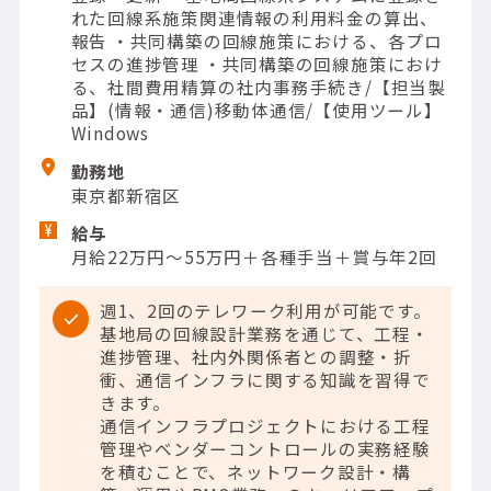
れた回線系施策関連情報の利用料金の算出、
報告 ・共同構築の回線施策における、各プロ
セスの進捗管理 ・共同構築の回線施策におけ
る、社間費用精算の社内事務手続き/【担当製
品】(情報・通信)移動体通信/【使用ツール】
Windows
勤務地
東京都新宿区
給与
月給22万円～55万円＋各種手当＋賞与年2回
週1、2回のテレワーク利用が可能です。
基地局の回線設計業務を通じて、工程・
進捗管理、社内外関係者との調整・折
衝、通信インフラに関する知識を習得で
きます。
通信インフラプロジェクトにおける工程
管理やベンダーコントロールの実務経験
を積むことで、ネットワーク設計・構