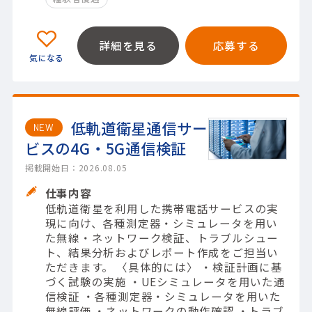
詳細を見る
応募する
低軌道衛星通信サー
NEW
ビスの4G・5G通信検証
掲載開始日：2026.08.05
仕事内容
低軌道衛星を利用した携帯電話サービスの実
現に向け、各種測定器・シミュレータを用い
た無線・ネットワーク検証、トラブルシュー
ト、結果分析およびレポート作成をご担当い
ただきます。 〈具体的には〉 ・検証計画に基
づく試験の実施 ・UEシミュレータを用いた通
信検証 ・各種測定器・シミュレータを用いた
無線評価 ・ネットワークの動作確認 ・トラブ